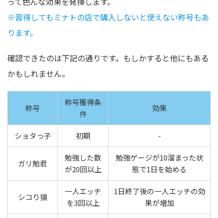
って色んな効果を発揮します。
※習得してもミナトの店で購入しないと使えない称号もあ
ります。
確認できたのは下記の通りです。もしかすると他にもある
かもしれません。
称号獲得条
称号
効果
件
ショタっ子
初期
-
勉強した数
勉強ゲージが10溜まった状
ガリ勉君
が20回以上
態で1日を始める
一人エッチ
1日終了後の一人エッチの効
シコり猿
を3回以上
果が増加