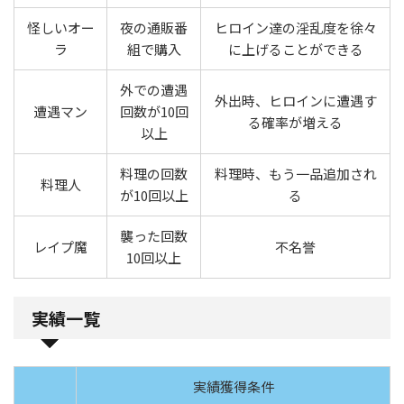
怪しいオー
夜の通販番
ヒロイン達の淫乱度を徐々
ラ
組で購入
に上げることができる
外での遭遇
外出時、ヒロインに遭遇す
遭遇マン
回数が10回
る確率が増える
以上
料理の回数
料理時、もう一品追加され
料理人
が10回以上
る
襲った回数
レイプ魔
不名誉
10回以上
実績一覧
実績獲得条件