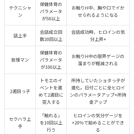
保健体育の
テクニシャ
お触りH中、胸や口でイか
パラメータ
ン
せられるようになる
が50以上
会話成立回
会話成功時、ヒロインの気
話上手
数20回以上
分上昇+
保健体育の
お触りH中の限界ゲージの
我慢マン
パラメータ
溜まりが軽減される
が100以上
トモエのイ
所持していたショタっ子が
ベントを進
進化。日付ごとに全ヒロイ
2週目っ子
めて2週目に
ンのパラメータアップ+所持
突入する
金アップ
「触れる」
ヒロインの気分ゲージを
セクハラ上
を10回以上
+20％で始めることができ
手
行う
る