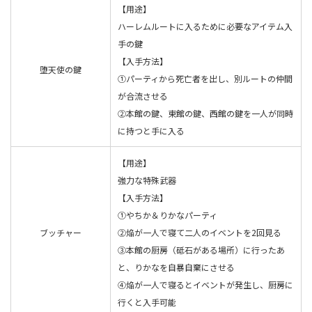
【用途】
ハーレムルートに入るために必要なアイテム入
手の鍵
【入手方法】
堕天使の鍵
①パーティから死亡者を出し、別ルートの仲間
が合流させる
②本館の鍵、東館の鍵、西館の鍵を一人が同時
に持つと手に入る
【用途】
強力な特殊武器
【入手方法】
①やちか＆りかなパーティ
ブッチャー
②焔が一人で寝て二人のイベントを2回見る
③本館の厨房（砥石がある場所）に行ったあ
と、りかなを自暴自棄にさせる
④焔が一人で寝るとイベントが発生し、厨房に
行くと入手可能