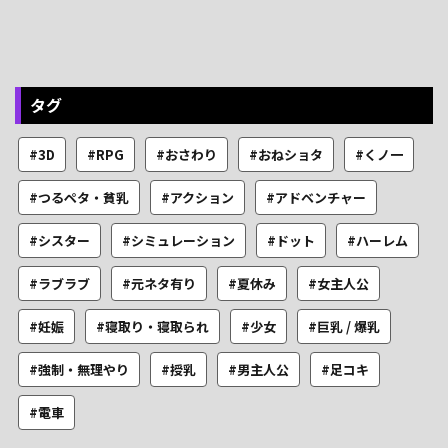
タグ
#3D
#RPG
#おさわり
#おねショタ
#くノ一
#つるペタ・貧乳
#アクション
#アドベンチャー
#シスター
#シミュレーション
#ドット
#ハーレム
#ラブラブ
#元ネタ有り
#夏休み
#女主人公
#妊娠
#寝取り・寝取られ
#少女
#巨乳 / 爆乳
#強制・無理やり
#授乳
#男主人公
#足コキ
#電車