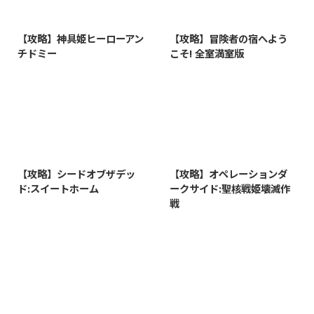
2026/8/6
2026/8/1
【攻略】神具姫ヒーローアン
【攻略】冒険者の宿へよう
チドミー
こそ! 全室満室版
2026/7/28
2026/7/3
【攻略】シードオブザデッ
【攻略】オペレーションダ
ド:スイートホーム
ークサイド:聖核戦姫壊滅作
戦
2026/6/26
2026/6/20