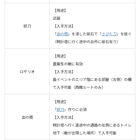
【用途】
武器
妖刀
【入手方法】
「
血の瓶
」を浸した砥石で「
さびた刀
」を砥ぐ
（時計塔に行く途中の台所に砥石有り）
【用途】
霊属性の敵に有効
ロザリオ
【入手方法】
島イベントのエリア階にある部屋（左側）の棚
で入手可能（西館ルートのみ）
【用途】
「
妖刀
」作りに必須
血の瓶
【入手方法】
時計塔へ行く道途中の通路の左側にあるトイレ
地下（敵が出現した場所）で入手可能