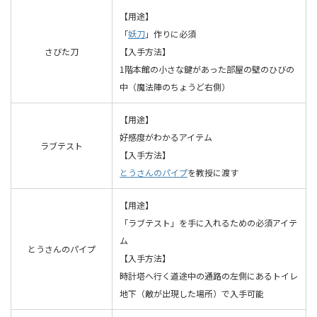
【用途】
「
妖刀
」作りに必須
さびた刀
【入手方法】
1階本館の小さな鍵があった部屋の壁のひびの
中（魔法陣のちょうど右側）
【用途】
好感度がわかるアイテム
ラブテスト
【入手方法】
とうさんのパイプ
を教授に渡す
【用途】
「ラブテスト」を手に入れるための必須アイテ
ム
とうさんのパイプ
【入手方法】
時計塔へ行く道途中の通路の左側にあるトイレ
地下（敵が出現した場所）で入手可能