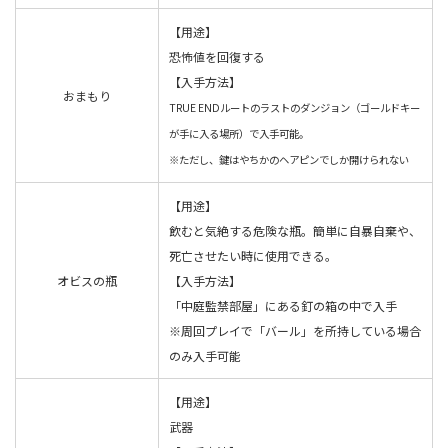
【用途】
恐怖値を回復する
【入手方法】
おまもり
TRUE ENDルートのラストのダンジョン（ゴールドキー
が手に入る場所）で入手可能。
※ただし、鍵はやちかのヘアピンでしか開けられない
【用途】
飲むと気絶する危険な瓶。簡単に自暴自棄や、
死亡させたい時に使用できる。
オビスの瓶
【入手方法】
「中庭監禁部屋」にある釘の箱の中で入手
※周回プレイで「バール」を所持している場合
のみ入手可能
【用途】
武器