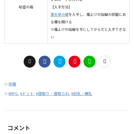
秘密の箱
【入手方法】
堕天使の鍵
を入手し、魔よけの指輪の部屋にあ
る棚を開ける
※魔よけの指輪を手にしてからだと入手できな
い
-
攻略
-
#RPG
,
#ドット
,
#寝取り・寝取られ
,
#巨乳 / 爆乳
コメント