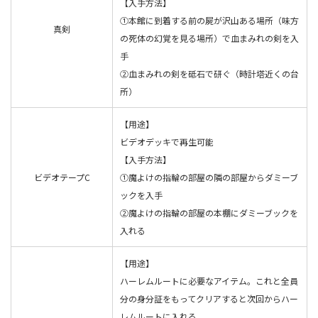
【入手方法】
①本館に到着する前の屍が沢山ある場所（味方
真剣
の死体の幻覚を見る場所）で血まみれの剣を入
手
②血まみれの剣を砥石で研ぐ（時計塔近くの台
所）
【用途】
ビデオデッキで再生可能
【入手方法】
ビデオテープC
①魔よけの指輪の部屋の隣の部屋からダミーブ
ックを入手
②魔よけの指輪の部屋の本棚にダミーブックを
入れる
【用途】
ハーレムルートに必要なアイテム。これと全員
分の身分証をもってクリアすると次回からハー
レムルートに入れる