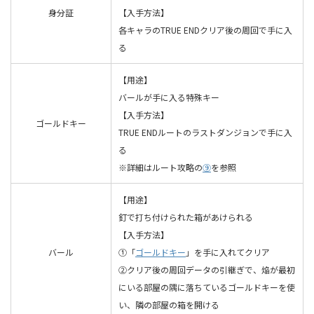
身分証
【入手方法】
各キャラのTRUE ENDクリア後の周回で手に入
る
【用途】
バールが手に入る特殊キー
【入手方法】
ゴールドキー
TRUE ENDルートのラストダンジョンで手に入
る
※詳細はルート攻略の
⑨
を参照
【用途】
釘で打ち付けられた箱があけられる
【入手方法】
バール
①「
ゴールドキー
」を手に入れてクリア
②クリア後の周回データの引継ぎで、焔が最初
にいる部屋の隅に落ちているゴールドキーを使
い、隣の部屋の箱を開ける