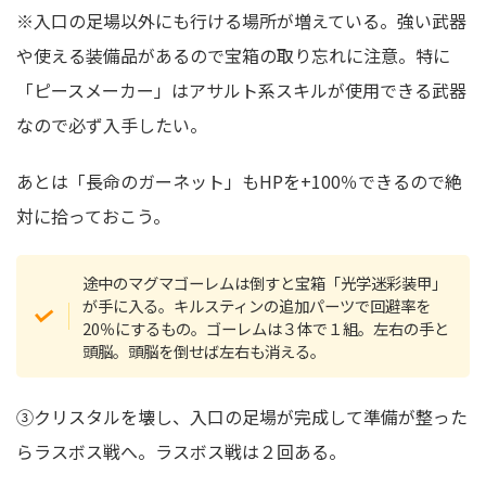
※入口の足場以外にも行ける場所が増えている。強い武器
や使える装備品があるので宝箱の取り忘れに注意。特に
「ピースメーカー」はアサルト系スキルが使用できる武器
なので必ず入手したい。
あとは「長命のガーネット」もHPを+100％できるので絶
対に拾っておこう。
途中のマグマゴーレムは倒すと宝箱「光学迷彩装甲」
が手に入る。キルスティンの追加パーツで回避率を
20％にするもの。ゴーレムは３体で１組。左右の手と
頭脳。頭脳を倒せば左右も消える。
③クリスタルを壊し、入口の足場が完成して準備が整った
らラスボス戦へ。ラスボス戦は２回ある。