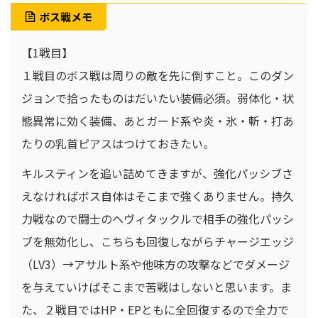
ボス戦メモ
【1戦目】
１戦目のボス戦は周りの敵を先に倒すこと。このダン
ジョンで拾ったものはだいたい装備必須。弱体化・状
態異常に効く装備、あとガード系や炎・氷・斬・打あ
たりの乳首ピアスはつけておきたい。
キルスティンを追い詰めてきますが、強化パッシブさ
えなければボス自体はそこまで強くありません。持久
力戦なので闘士のヘヴィタックルで相手の強化パッシ
ブを無効化し、こちらも回復しながらチャージエッジ
（LV3）→アサルト系や他味方の攻撃などでダメージ
を与えていけばそこまで苦戦はしないと思います。ま
た、２戦目ではHP・EPともに全回復するので全力で