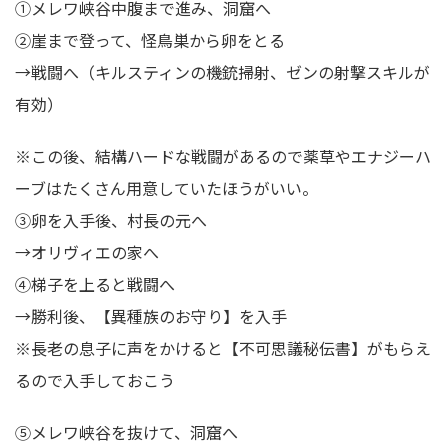
①メレワ峡谷中腹まで進み、洞窟へ
②崖まで登って、怪鳥巣から卵をとる
→戦闘へ（キルスティンの機銃掃射、ゼンの射撃スキルが
有効）
※この後、結構ハードな戦闘があるので薬草やエナジーハ
ーブはたくさん用意していたほうがいい。
③卵を入手後、村長の元へ
→オリヴィエの家へ
④梯子を上ると戦闘へ
→勝利後、【異種族のお守り】を入手
※長老の息子に声をかけると【不可思議秘伝書】がもらえ
るので入手しておこう
⑤メレワ峡谷を抜けて、洞窟へ