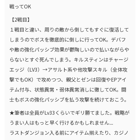
戦ってOK
【2戦目】
１戦目と違い、周りの敵から倒してもすぐに復活して
しまうのでボスを徹底的に倒しに行ってOK。デバフ
や敵の強化パッシブ効果が鬱陶しいので払いながらや
らないとすぐ死んでしまう。キルスティンはチャージ
エッジ（LV3）→アサルト系や他攻撃スキル（全体攻
撃でもOK）で攻めつつ、親父とゼンは回復やEPアイ
テム付与、状態異常・弱体異常消しに徹してOK。闘
士もボスの強化パッシブを払う攻撃を続けておこう。
★筆者は全員がLv33くらいでギリ勝てました。戦略が
うまい人はもっと早く行けるかもしれません...
ラストダンジョン入る前にアイテム揃えたり、カジノ