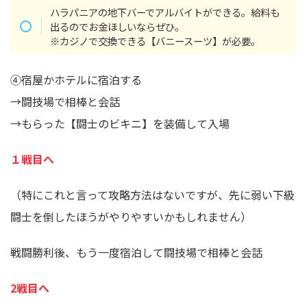
ハラパニアの地下バーでアルバイトができる。給料も
出るのでお金ほしいならぜひ。
※カジノで交換できる【バニースーツ】が必要。
④宿屋かホテルに宿泊する
→闘技場で相棒と会話
→もらった【闘士のビキニ】を装備して入場
１戦目へ
（特にこれと言って攻略方法はないですが、先に弱い下級
闘士を倒したほうがやりやすいかもしれません）
戦闘勝利後、もう一度宿泊して闘技場で相棒と会話
2戦目へ