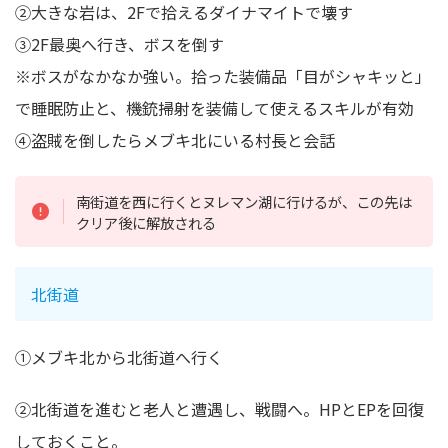
②大きな岩は、2Fで拾えるダイナマイトで壊す
③2F最奥へ行き、ボスを倒す
※ボスがなかなか強い。拾った装備品「目がシャキッと」
で睡眠防止と、機銃掃射を装備して使えるスキルが有効
④盗賊を倒したらメブキ北にいる村長と会話
南街道を西に行くとヌレマン湖に行けるが、この先は
クリア後に解放される
北街道
①メブキ北から北街道へ行く
②北街道を進むと老人と遭遇し、戦闘へ。HPとEPを回復
しておくこと。